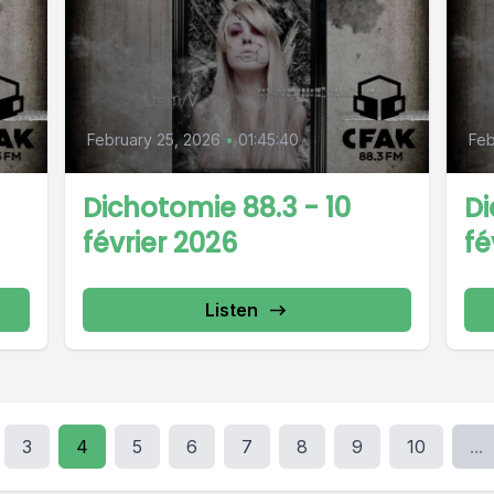
February 25, 2026
•
01:45:40
Feb
Dichotomie 88.3 - 10
Di
février 2026
fé
Listen
3
4
5
6
7
8
9
10
...