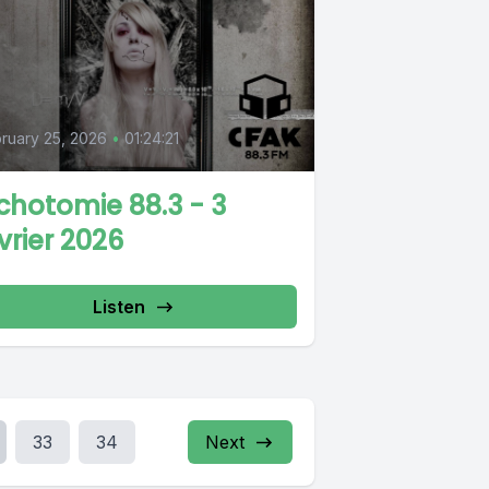
ruary 25, 2026
•
01:24:21
chotomie 88.3 - 3
vrier 2026
Listen
33
34
Next