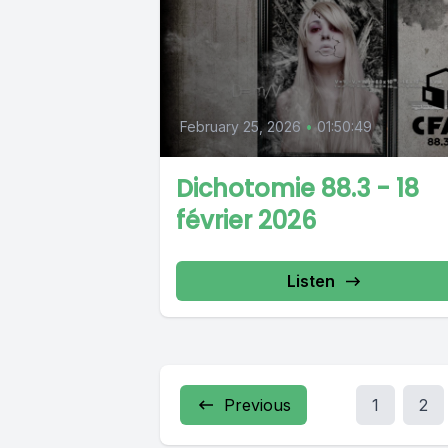
February 25, 2026
•
01:50:49
Dichotomie 88.3 - 18
février 2026
Listen
Previous
1
2