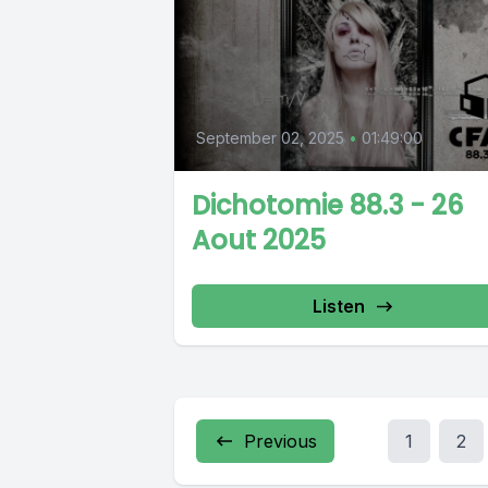
September 02, 2025
•
01:49:00
Dichotomie 88.3 - 26
Aout 2025
Listen
Previous
1
2