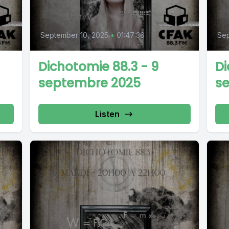
September 10, 2025
•
01:47:36
Sep
Dichotomie 88.3 - 9
Di
septembre 2025
s
Listen