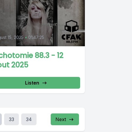
ust 15, 2025
•
01:47:25
chotomie 88.3 - 12
out 2025
Listen
33
34
Next