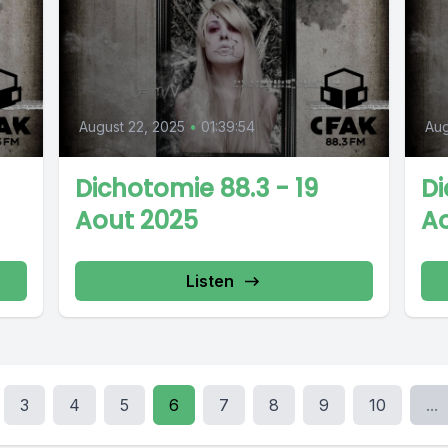
August 22, 2025
•
01:39:54
Aug
Dichotomie 88.3 - 19
Di
Aout 2025
A
Listen
3
4
5
6
7
8
9
10
...