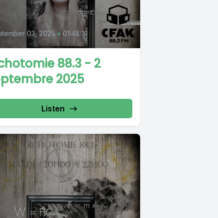
tember 03, 2025
•
01:48:31
chotomie 88.3 - 2
eptembre 2025
Listen