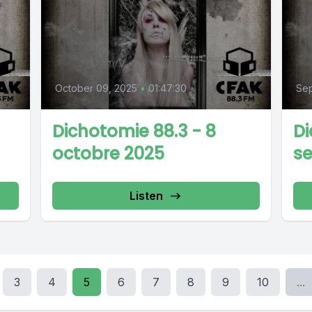
October 09, 2025
•
01:47:30
Sep
Dichotomie 88.3 - 8
Di
octobre 2025
s
Listen
3
4
5
6
7
8
9
10
...