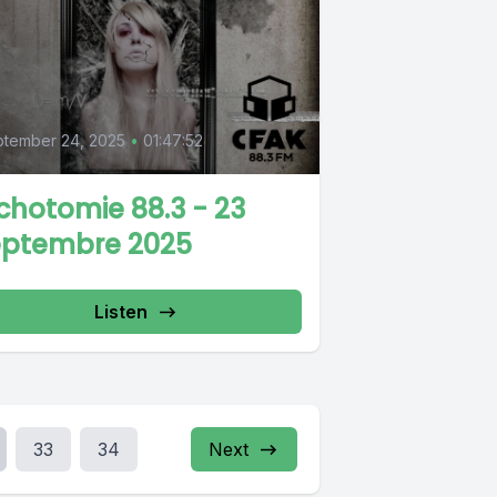
tember 24, 2025
•
01:47:52
chotomie 88.3 - 23
eptembre 2025
Listen
33
34
Next