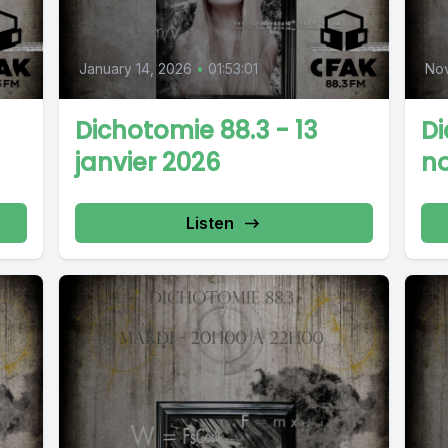
January 14, 2026
•
01:53:01
No
Dichotomie 88.3 - 13
Di
janvier 2026
n
Listen