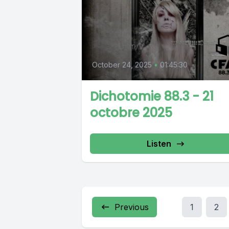
October 24, 2025
•
01:45:30
Dichotomie 88.3 - 21
octobre 2025
Listen
Previous
1
2